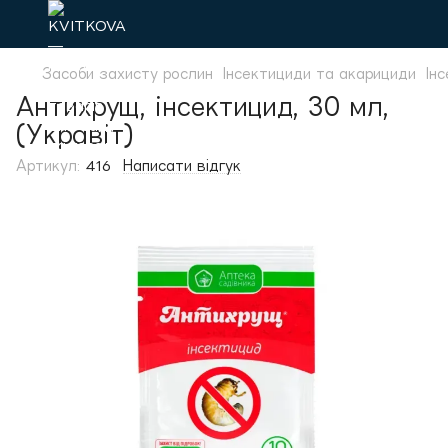
Засоби захисту рослин
Інсектициди та акарициди
Ін
Антихрущ, інсектицид, 30 мл,
(Укравіт)
Артикул:
416
Написати відгук