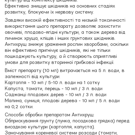
Ефективно знищує шкідників на основних стадіях
розвитку, блокуючи їх нервову систему.
Завдяки високій ефективності та низькій токсичності
використання цього препарату дозволяє захистити
овочеві, плодово-ягідні культури, а також дерева від
личинок хруща, кліщів і інших грунтових шкідників.
Антихрущ знижує ураження рослин хворобами, оскільки
він ефективно пригнічує шкідників, які не тільки
пошкоджують культуру, а й створюють сприятливі
умови для розвитку вторинної грибкової інфекції.
Вміст препарату (10 мл) витрачається на 5 л. води, в
залежності від культури:
Картопля - 10 мл / 5-10 л. води на 1 сотку
Капуста, томати, перець - 10 мл / 3 л. води
Саджанці плодових дерев - 10 мл / 3 л. води
Малина, суниця, плодові дерева - 10 мл / 5 л. води
на 0,2 сотки.
Способи обробки препаратом Антихрущ:
Обприскування грунту (лунка, посадкова грядка) перед
висадкою культури (картопля, капуста).
Замочування кореневої системи розсади (томати,