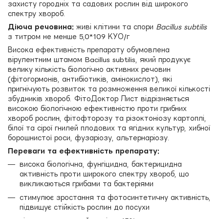
захисту городніх та садових рослин від широкого
спектру хвороб.
Діюча речовина:
живі клітини та спори
Bacillus
subtilis
з титром не менше 5,0*109 КУО/г
Висока ефективність препарату обумовлена
вірулентним штамом Bacillus subtilis, який продукує
велику кількість біологічно активних речовин
(фітогормонів, антибіотиків, амінокислот), які
пригнічують розвиток та розмноження великої кількості
збудників хвороб. ФітоДоктор Лист відрізняється
високою біологічною ефективністю проти грибних
хвороб рослин, фітофторозу та різоктоніозу картоплі,
білої та сірої гнилей плодових та ягідних культур, хибної
борошнистої роси, фузаріозу, альтернаріозу.
Переваги та ефективність препарату:
висока біологічна, фунгіцидна, бактерицидна
активність проти широкого спектру хвороб, що
викликаються грибами та бактеріями
стимулює зростання та фотосинтетичну активність,
підвищує стійкість рослин до посухи