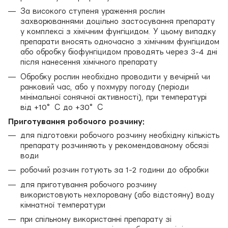
За високого ступеня ураження рослин
захворюваннями доцільно застосування препарату
у комплексі з хімічним фунгіцидом. У цьому випадку
препарати вносять одночасно з хімічним фунгіцидом
або обробку біофунгіцидом проводять через 3-4 дні
після нанесення хімічного препарату
Обробку рослин необхідно проводити у вечірній чи
ранковий час, або у похмуру погоду (періоди
мінімальної сонячної активності), при температурі
від +10°С до +30°С
Приготування робочого розчину:
для підготовки робочого розчину необхідну кількість
препарату розчиняють у рекомендованому обсязі
води
робочий розчин готують за 1-2 години до обробки
для приготування робочого розчину
використовують нехлоровану (або відстояну) воду
кімнатної температури
при спільному використанні препарату зі