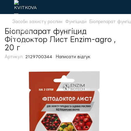
Засоби захисту рослин
Фунгіциди
Біопрепарат фунгіц
Біопрепарат фунгіцид
Фітодоктор Лист Еnzim-agro ,
20 г
Артикул:
2129700344
Написати відгук