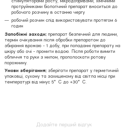
стимуляторами росту, мікродобривами, хімічними
протруйниками біологічний препарат вноситься до
робочого розчину в останню чергу
робочий розчин слід використовувати протягом 6
годин
Запобіжні заходи:
препарат безпечний для людини,
термін очікування після обробки препаратом до
збирання врожаю - 1 добу, при попаданні препарату на
шкіру або очі - промити водою. Після роботи вимити
обличчя та руки з милом, прополоскати ротову
порожнину.
Умови зберігання:
зберігати препарат у герметичній
упаковці, сухому та захищеному від світла місці при
температурі від мінус 5°С до +30°С.
Додайте перший відгук