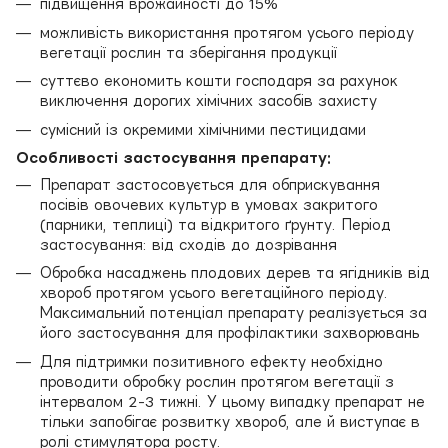
підвищення врожайності до 15%
можливість використання протягом усього періоду
вегетації рослин та зберігання продукції
суттєво економить кошти господаря за рахунок
виключення дорогих хімічних засобів захисту
сумісний із окремими хімічними пестицидами
Особливості застосування препарату:
Препарат застосовується для обприскування
посівів овочевих культур в умовах закритого
(парники, теплиці) та відкритого ґрунту. Період
застосування: від сходів до дозрівання
Обробка насаджень плодових дерев та ягідників від
хвороб протягом усього вегетаційного періоду.
Максимальний потенціал препарату реалізується за
його застосування для профілактики захворювань
Для підтримки позитивного ефекту необхідно
проводити обробку рослин протягом вегетації з
інтервалом 2-3 тижні. У цьому випадку препарат не
тільки запобігає розвитку хвороб, але й виступає в
ролі стимулятора росту.