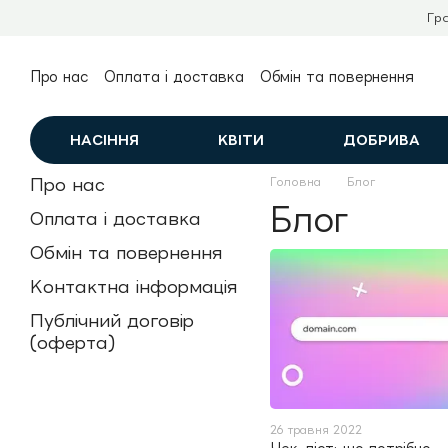
Перейти до основного контенту
Гр
Про нас
Оплата і доставка
Обмін та повернення
Контактна інформація
Публічний договір (оферта)
НАСІННЯ
КВІТИ
ДОБРИВА
Про нас
Головна
Блог
Блог
Оплата і доставка
Обмін та повернення
Контактна інформація
Публічний договір
(оферта)
26 травня 2022