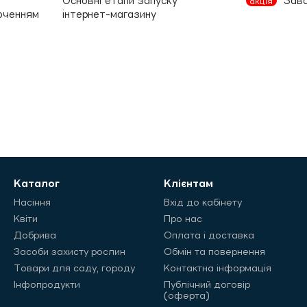
Основні етапи запуску
Зав
акція
люченням
інтернет-магазину
Каталог
Клієнтам
Насіння
Вхід до кабінету
Квіти
Про нас
Добрива
Оплата і доставка
Засоби захисту рослин
Обмін та повернення
Товари для саду, городу
Контактна інформація
Інфопродукти
Публічний договір
(оферта)