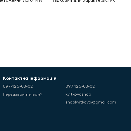
антаження логотипу
Підказки для характеристик
Контактна інформація
097-125-03-02
097 125-03-02
kvitkovashop
Передзвонити вам?
shopkvitkova@gmail.com