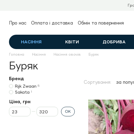
Перейти до основного контенту
Гр
Про нас
Оплата і доставка
Обмін та повернення
Контактна інформація
Публічний договір (оферта)
НАСІННЯ
КВІТИ
ДОБРИВА
Головна
Насіння
Насіння овочів
Буряк
Буряк
Бренд
Сортування:
за попу
Rijk Zwaan
8
Sakata
1
Ціна, грн
Від Ціна, грн
До Ціна, грн
ОК