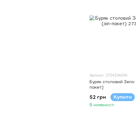
Артикул: 2734206696
Буряк столовий Зепо F
пакет)
52 грн
Купити
В наявності