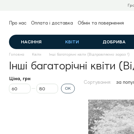
Перейти до основного контенту
Гр
Про нас
Оплата і доставка
Обмін та повернення
Контактна інформація
Публічний договір (оферта)
НАСІННЯ
КВІТИ
ДОБРИВА
Головна
Квіти
Інші багаторічні квіти (Відправляємо зараз !)
Інші багаторічні квіти (
Ціна, грн
Сортування:
за попу
Від Ціна, грн
До Ціна, грн
ОК