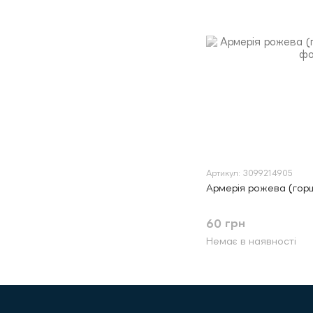
Артикул: 3099214905
Армерія рожева (гор
60 грн
Немає в наявності