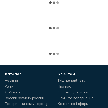
Каталог
Клієнтам
Насіння
Вхід до кабінету
Квіти
Про нас
Добрива
Оплата і доставка
Засоби захисту рослин
Обмін та повернення
Товари для саду, городу
Контактна інформація