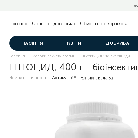
Перейти до основного контенту
Гр
Про нас
Оплата і доставка
Обмін та повернення
Контактна інформація
Публічний договір (оферта)
НАСІННЯ
КВІТИ
ДОБРИВА
Головна
Засоби захисту рослин
Інсектициди та акарициди
ЕНТОЦИД, 400 г - біоінсекти
Немає в наявності
Артикул: 69
Написати відгук