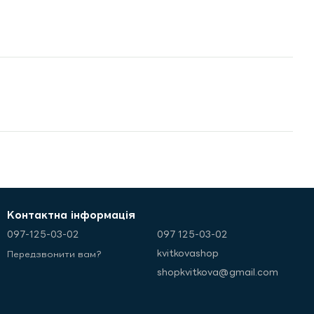
Контактна інформація
097-125-03-02
097 125-03-02
kvitkovashop
Передзвонити вам?
shopkvitkova@gmail.com