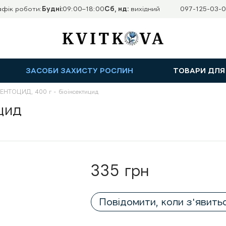
афік роботи:
Будні:
09:00–18:00
Сб, нд:
вихідний
097-125-03-0
ЗАСОБИ ЗАХИСТУ РОСЛИН
ТОВАРИ ДЛЯ
ЕНТОЦИД, 400 г - біоінсектицид
цид
335 грн
Повідомити, коли з'явить