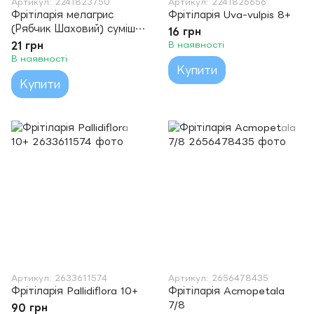
Артикул: 2241823750
Артикул: 2241826656
Фрітіларія мелагрис
Фрітіларія Uva-vulpis 8+
(Рябчик Шаховий) суміш
16 грн
5/6
21 грн
В наявності
В наявності
Купити
Купити
Артикул: 2633611574
Артикул: 2656478435
Фрітіларія Pallidiflora 10+
Фрітіларія Acmopetala
7/8
90 грн