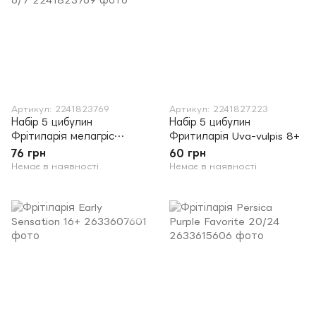
Артикул: 2241823769
Артикул: 2241827223
Набір 5 цибулин
Набір 5 цибулин
Фрітиларія мелагріс
Фритиларія Uva-vulpis 8+
(Рябчик шаховий) суміш
76 грн
60 грн
6/7
Немає в наявності
Немає в наявності