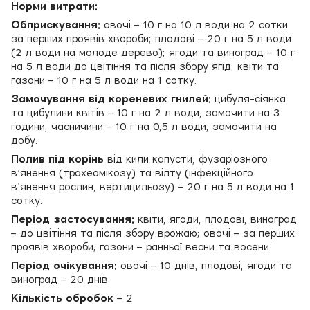
Норми витрати
:
Обприскування:
овочі – 10 г на 10 л води на 2 сотки
за перших проявів хвороби; плодові – 20 г на 5 л води
(2 л води на молоде дерево); ягоди та виноград – 10 г
на 5 л води до цвітіння та після збору ягід; квіти та
газони – 10 г на 5 л води на 1 сотку.
Замочування
від кореневих гнилей:
цибуля-сіянка
та цибулини квітів – 10 г на 2 л води, замочити на 3
години, часничини – 10 г на 0,5 л води, замочити на
добу.
Полив під корінь
від кили капусти, фузаріозного
в’янення (трахеомікозу) та вілту (інфекційного
в’янення рослин, вертицильозу) – 20 г на 5 л води на 1
сотку.
Період застосування:
квіти, ягоди, плодові, виноград
– до цвітіння та після збору врожаю; овочі – за перших
проявів хвороби; газони – ранньої весни та восени.
Період очікування
:
овочі – 10 днів, плодові, ягоди та
виноград – 20 днів
Кількість обробок
– 2