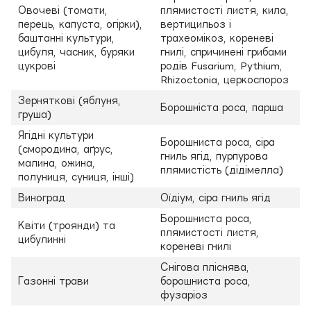
Овочеві (томати,
плямистості листя, кила,
перець, капуста, огірки),
вертицильоз і
баштанні культури,
трахеомікоз, кореневі
цибуля, часник, буряки
гнилі, спричинені грибами
цукрові
родів Fusarium, Pythium,
Rhizoctonia, церкоспороз
Зерняткові (яблуня,
Борошніста роса, парша
груша)
Ягідні культури
Борошниста роса, сіра
(смородина, аґрус,
гниль ягід, пурпурова
малина, ожина,
плямистість (дідімелла)
полуниця, суниця, інші)
Виноград
Оїдіум, сіра гниль ягід
Борошниста роса,
Квіти (троянди) та
плямистості листя,
цибулинні
кореневі гнилі
Снігова пліснява,
Газонні трави
борошниста роса,
фузаріоз