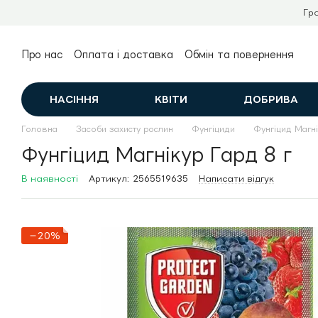
Перейти до основного контенту
Гр
Про нас
Оплата і доставка
Обмін та повернення
Контактна інформація
Публічний договір (оферта)
НАСІННЯ
КВІТИ
ДОБРИВА
Головна
Засоби захисту рослин
Фунгіциди
Фунгіцид Магні
Фунгіцид Магнікур Гард 8 г
В наявності
Артикул: 2565519635
Написати відгук
−20%