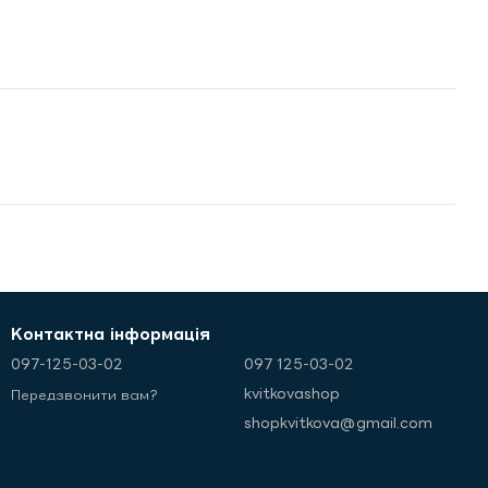
Контактна інформація
097-125-03-02
097 125-03-02
kvitkovashop
Передзвонити вам?
shopkvitkova@gmail.com