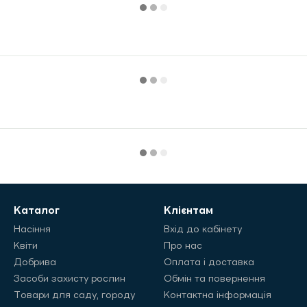
Каталог
Клієнтам
Насіння
Вхід до кабінету
Квіти
Про нас
Добрива
Оплата і доставка
Засоби захисту рослин
Обмін та повернення
Товари для саду, городу
Контактна інформація