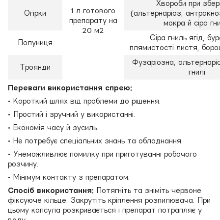
Хвороби при збері
1 л готового
Огірки
(альтернаріоз, антракно
препарату на
мокра й сіра гни
20 м2
Сіра гниль ягід, бур
Полуниця
плямистості листя, бор
Фузаріозна, альтернаріо
Троянди
гнилі
Переваги використання спрею:
• Короткий шлях від проблеми до рішення.
• Простий і зручний у використанні.
• Економія часу й зусиль.
• Не потребує спеціальних знань та обладнання.
• Унеможливлює помилку при приготуванні робочого
розчину.
• Мінімум контакту з препаратом.
Спосіб використання:
Потягніть та зніміть червоне
фіксуюче кільце. Закрутіть кріплення розпилювача. При
цьому капсула розкривається і препарат потрапляє у
воду.