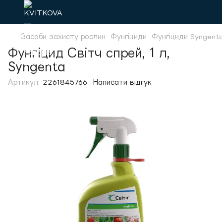
Засоби захисту рослин
Фунгіциди
Фунгіциди Syngent
Фунгіцид Світч спрей, 1 л,
Syngenta
Артикул:
2261845766
Написати відгук