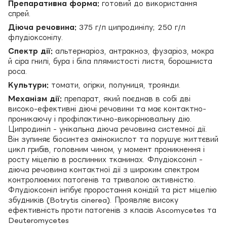
Препаративна форма:
готовий до використання
спрей.
Діюча речовина:
375 г/л ципродинілу; 250 г/л
флудіоксонілу.
Спектр дії:
альтернаріоз, антракноз, фузаріоз, мокра
й сіра гнилі, бура і біла плямистості листя, борошниста
роса.
Культури:
томати, огірки, полуниця, троянди.
Механізм дії:
препарат, який поєднав в собі дві
високо-ефективні діючі речовини та має контактно-
проникаючу і профілактично-викорінювальну дію.
Ципродиніл - унікальна діюча речовина системної дії.
Він зупиняє біосинтез амінокислот та порушує життєвий
цикл грибів, головним чином, у момент проникнення і
росту міцелію в рослинних тканинах. Флудіоксоніл -
діюча речовина контактної дії з широким спектром
контролюємих патогенів та тривалою активністю.
Флудіоксоніл інгібує проростання конідій та ріст міцелію
збудників (Botrytis cinerea). Проявляє високу
ефективність проти патогенів з класів Ascomycetes та
Deuteromycetes