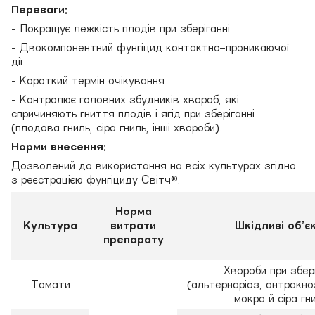
Переваги:
- Покращує лежкість плодів при зберіганні.
- Двокомпонентний фунгіцид контактно–проникаючої
дії.
- Короткий термін очікування.
- Контролює головних збудників хвороб, які
спричиняють гниття плодів і ягід при зберіганні
(плодова гниль, сіра гниль, інші хвороби).
Норми внесення:
Дозволений до використання на всіх культурах згідно
з реєстрацією фунгіциду Світч®.
Норма
Культура
витрати
Шкідливі об’є
препарату
Хвороби при збері
Томати
(альтернаріоз, антракно
мокра й сіра гни