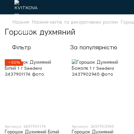
Насіння
Насіння квітів та декоративних рослин
Горош
Горошок духмяний
Фільтр
За популярністю
−50%
Артикул: 2437901174
Артикул: 2437902945
Горошок Духмяний Білий
Горошок Духмяний