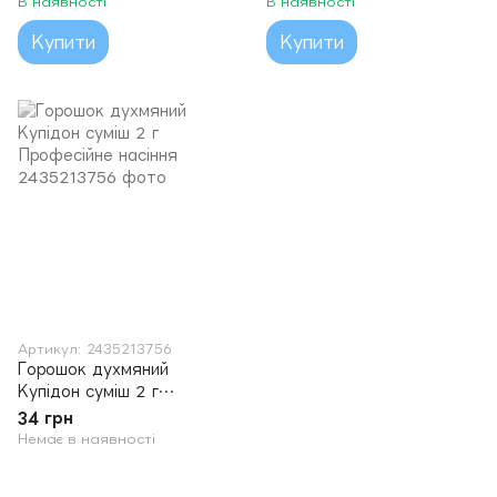
В наявності
В наявності
Купити
Купити
Артикул: 2435213756
Горошок духмяний
Купідон суміш 2 г
Професійне насіння
34 грн
Немає в наявності