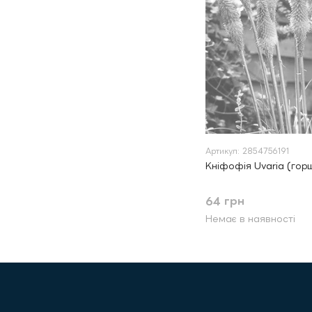
Артикул: 2854756191
Кніфофія Uvaria (гор
64 грн
Немає в наявності