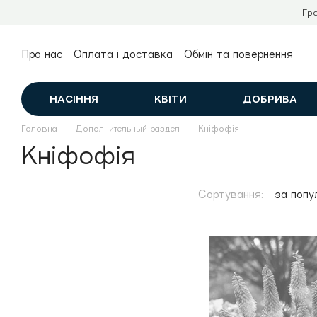
Перейти до основного контенту
Гр
Про нас
Оплата і доставка
Обмін та повернення
Контактна інформація
Публічний договір (оферта)
НАСІННЯ
КВІТИ
ДОБРИВА
Головна
Дополнительный раздел
Кніфофія
Кніфофія
Сортування:
за попу