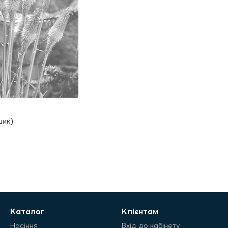
щик)
Каталог
Клієнтам
Насіння
Вхід до кабінету