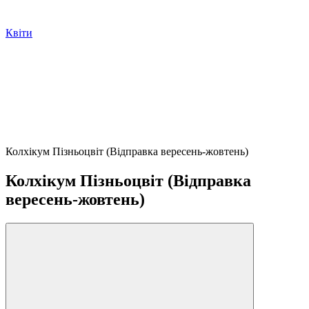
Квіти
Колхікум Пізньоцвіт (Відправка вересень-жовтень)
Колхікум Пізньоцвіт (Відправка
вересень-жовтень)