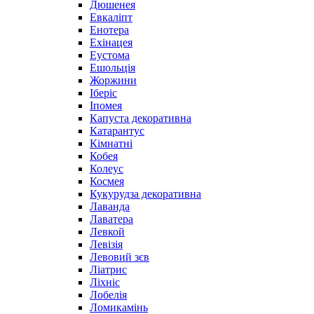
Дюшенея
Евкаліпт
Енотера
Ехінацея
Еустома
Ешольція
Жоржини
Іберіс
Іпомея
Капуста декоративна
Катарантус
Кімнатні
Кобея
Колеус
Космея
Кукурудза декоративна
Лаванда
Лаватера
Левкой
Левізія
Левовий зєв
Ліатрис
Ліхніс
Лобелія
Ломикамінь