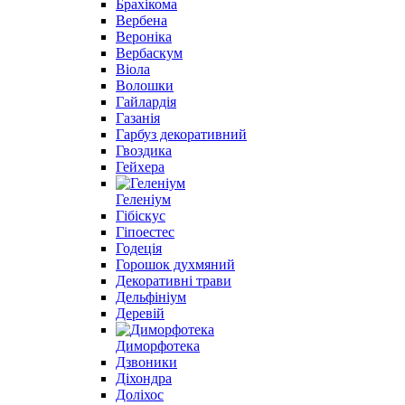
Брахікома
Вербена
Вероніка
Вербаскум
Віола
Волошки
Гайлардія
Газанія
Гарбуз декоративний
Гвоздика
Гейхера
Геленіум
Гібіскус
Гіпоестес
Годеція
Горошок духмяний
Декоративні трави
Дельфініум
Деревій
Диморфотека
Дзвоники
Діхондра
Доліхос