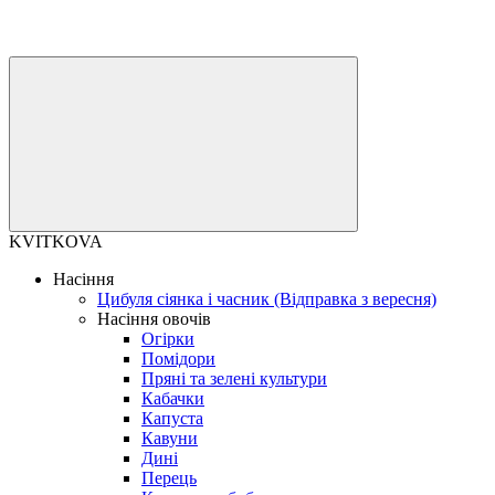
KVITKOVA
Насіння
Цибуля сіянка і часник (Відправка з вересня)
Насіння овочів
Огірки
Помідори
Пряні та зелені культури
Кабачки
Капуста
Кавуни
Дині
Перець