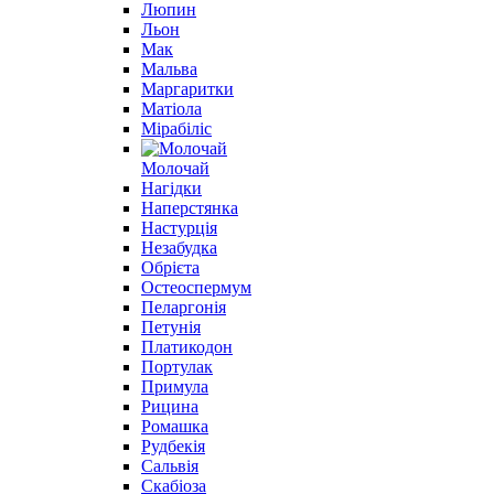
Люпин
Льон
Мак
Мальва
Маргаритки
Матіола
Мірабіліс
Молочай
Нагідки
Наперстянка
Настурція
Незабудка
Обрієта
Остеоспермум
Пеларгонія
Петунія
Платикодон
Портулак
Примула
Рицина
Ромашка
Рудбекія
Сальвія
Скабіоза