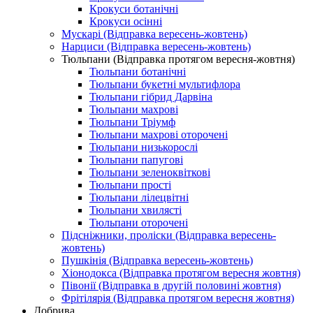
Крокуси ботанічні
Крокуси осінні
Мускарі (Відправка вересень-жовтень)
Нарциси (Відправка вересень-жовтень)
Тюльпани (Відправка протягом вересня-жовтня)
Тюльпани ботанічні
Тюльпани букетні мультифлора
Тюльпани гібрид Дарвіна
Тюльпани махрові
Тюльпани Тріумф
Тюльпани махрові оторочені
Тюльпани низькорослі
Тюльпани папугові
Тюльпани зеленоквіткові
Тюльпани прості
Тюльпани лілецвітні
Тюльпани хвилясті
Тюльпани оторочені
Підсніжники, проліски (Відправка вересень-
жовтень)
Пушкінія (Відправка вересень-жовтень)
Хіонодокса (Відправка протягом вересня жовтня)
Півонії (Відправка в другій половині жовтня)
Фрітілярія (Відправка протягом вересня жовтня)
Добрива