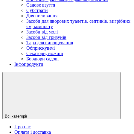
Садове взуття
Субстрати
Для поливання
Засоби для дворових туалетів, септиків, вигрібних
ям, компосту
Засоби від молі
Засоби від гризунів
Тара для вирощування
Обприскувачі
Секатори, ножиці
Бордюри садові
Інфопродукти
Всі категорії
Про нас
Оплата і доставка