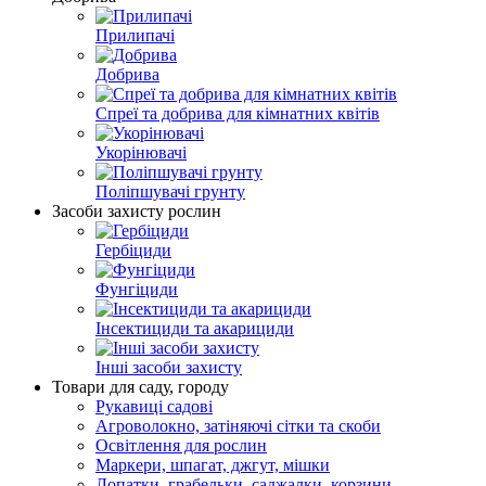
Прилипачі
Добрива
Спреї та добрива для кімнатних квітів
Укорінювачі
Поліпшувачі грунту
Засоби захисту рослин
Гербіциди
Фунгіциди
Інсектициди та акарициди
Інші засоби захисту
Товари для саду, городу
Рукавиці садові
Агроволокно, затіняючі сітки та скоби
Освітлення для рослин
Маркери, шпагат, джгут, мішки
Лопатки, грабельки, саджалки, корзини