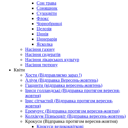
Сон трава
Соняшник
Сухоцвіти
Флокс
Чорнобривці
Целозія
Цинія
Цинерарія
Ясколка
Насіння газону
Насіння сидератів
Насіння лікарських культур
Насіння тютюну
Квіти
Хости (Відправляємо зараз !)
Аліум (Відправка Вересень-жовтень)
Гіацинти (відправка вересень-жовтень)
Іриси голландські (Відправка протягом вересня-
жовтня)
Ірис сітчастий (Відправка протягом вересня-
жовтня)
Еремурус (Відправка протягом вересня-жовтня)
Колхікум Пізньоцвіт (Відправка вересень-жовтень)
Крокуси (Відправка протягом вересня-жовтня)
Крокуси великоквіткові