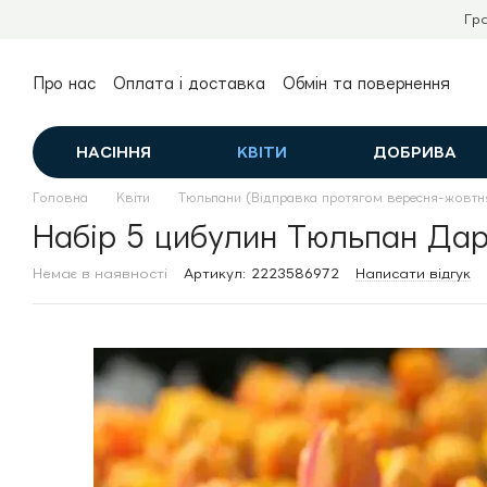
Перейти до основного контенту
Гр
Про нас
Оплата і доставка
Обмін та повернення
Контактна інформація
Публічний договір (оферта)
НАСІННЯ
КВІТИ
ДОБРИВА
Головна
Квіти
Тюльпани (Відправка протягом вересня-жовтн
Набір 5 цибулин Тюльпан Дарв
Немає в наявності
Артикул: 2223586972
Написати відгук