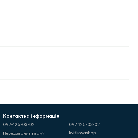
Контактна інформація
097-125-03-02
097 125-03-02
kvitkovashop
Передзвонити вам?