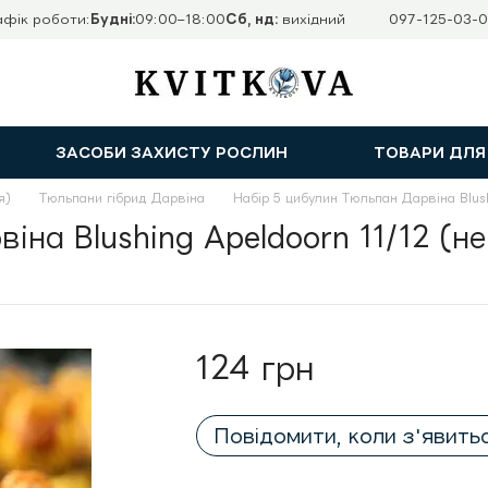
афік роботи:
Будні:
09:00–18:00
Сб, нд:
вихідний
097-125-03-0
ЗАСОБИ ЗАХИСТУ РОСЛИН
ТОВАРИ ДЛЯ
я)
Тюльпани гібрид Дарвіна
Набір 5 цибулин Тюльпан Дарвіна Blush
іна Blushing Apeldoorn 11/12 (н
124 грн
Повідомити, коли з'явить