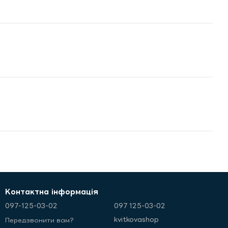
Контактна інформація
097-125-03-02
097 125-03-02
kvitkovashop
Передзвонити вам?