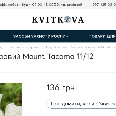
афік роботи:
Будні:
09:00–18:00
Сб, нд:
вихідний
097-125-03-0
ЗАСОБИ ЗАХИСТУ РОСЛИН
ТОВАРИ ДЛЯ
я)
Тюльпани махрові
Набір 5 цибулин Тюльпан махровий Mount Tac
ровий Mount Tacoma 11/12
136 грн
Повідомити, коли з'явить