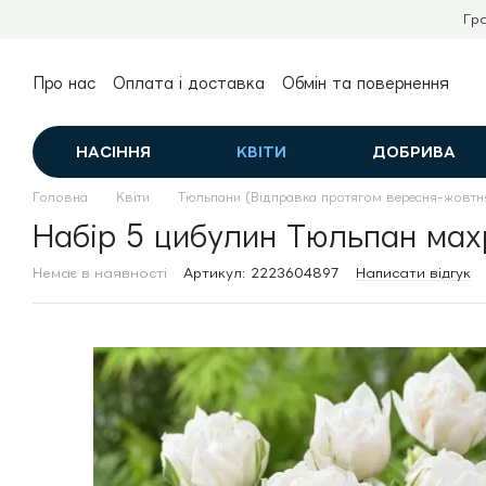
Перейти до основного контенту
Гр
Про нас
Оплата і доставка
Обмін та повернення
Контактна інформація
Публічний договір (оферта)
НАСІННЯ
КВІТИ
ДОБРИВА
Головна
Квіти
Тюльпани (Відправка протягом вересня-жовтн
Набір 5 цибулин Тюльпан мах
Немає в наявності
Артикул: 2223604897
Написати відгук