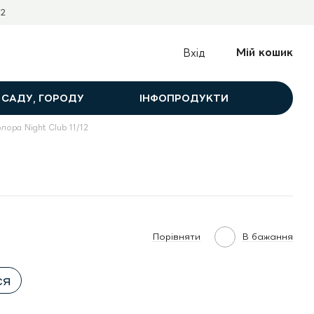
2
Мій кошик
Вхід
 САДУ, ГОРОДУ
ІНФОПРОДУКТИ
лора Night Club 11/12
Порівняти
В бажання
ся