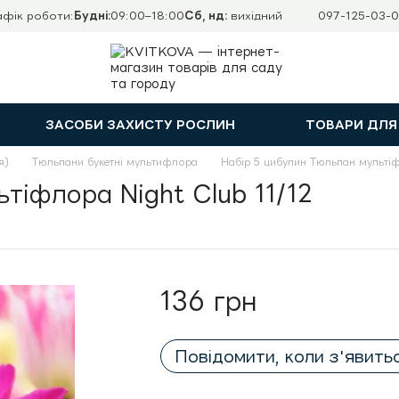
афік роботи:
Будні:
09:00–18:00
Сб, нд:
вихідний
097-125-03-0
ЗАСОБИ ЗАХИСТУ РОСЛИН
ТОВАРИ ДЛЯ
я)
Тюльпани букетні мультифлора
Набір 5 цибулин Тюльпан мультіф
тіфлора Night Club 11/12
136 грн
Повідомити, коли з'явить