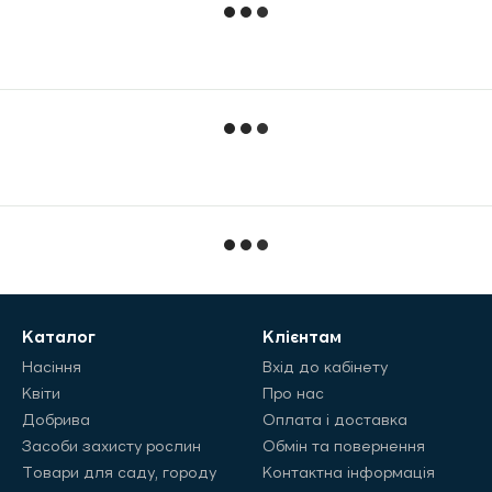
Каталог
Клієнтам
Насіння
Вхід до кабінету
Квіти
Про нас
Добрива
Оплата і доставка
Засоби захисту рослин
Обмін та повернення
Товари для саду, городу
Контактна інформація