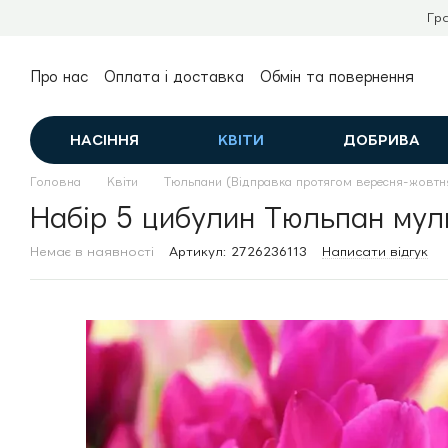
Перейти до основного контенту
Гр
Про нас
Оплата і доставка
Обмін та повернення
Контактна інформація
Публічний договір (оферта)
НАСІННЯ
КВІТИ
ДОБРИВА
Головна
Квіти
Тюльпани (Відправка протягом вересня-жовтн
Набір 5 цибулин Тюльпан муль
Немає в наявності
Артикул: 2726236113
Написати відгук