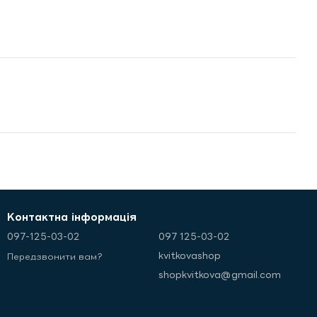
Контактна інформація
097-125-03-02
097 125-03-02
kvitkovashop
Передзвонити вам?
shopkvitkova@gmail.com