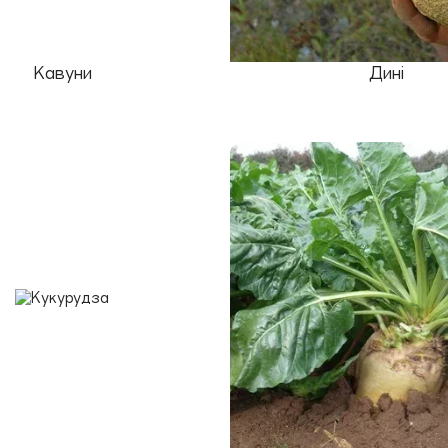
Кавуни
Дині