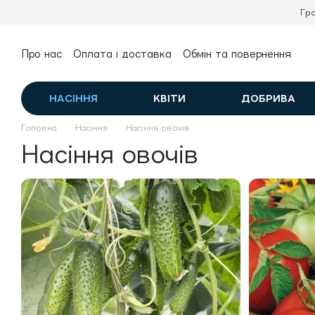
Перейти до основного контенту
Гр
Про нас
Оплата і доставка
Обмін та повернення
Контактна інформація
Публічний договір (оферта)
НАСІННЯ
КВІТИ
ДОБРИВА
Головна
Насіння
Насіння овочів
Насіння овочів