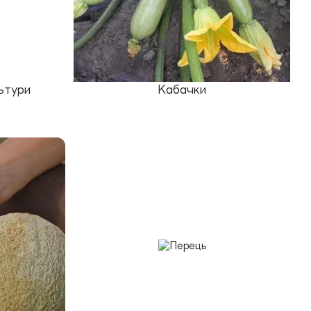
ьтури
Кабачки