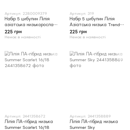
Артикул: 2280009379
Артикул: 319
Набір 5 цибулин Лілія
Набір 5 цибулин Лілія
азіатська низькоросла
Азіатська низька Trendy
Trendy Dakota 12/14
Pamplona 12/14 (цибулина
225 грн
225 грн
проросла)
Немає в наявності
Немає в наявності
Артикул: 2441358672
Артикул: 2441358889
Лілія ЛА-гібрид низька
Лілія ЛА-гібрид низька
Summer Scarlet 16/18
Summer Sky