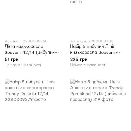
Артикул: 2280008760
Артикул: 2280008783
Лілія низькоросла
Набір 5 цибулин Лілія
Souvenir 12/14 (цибулина
низькоросла Souvenir
проросла)
12/14 (цибулина
51 грн
225 грн
проросла)
Немає в наявності
Немає в наявності