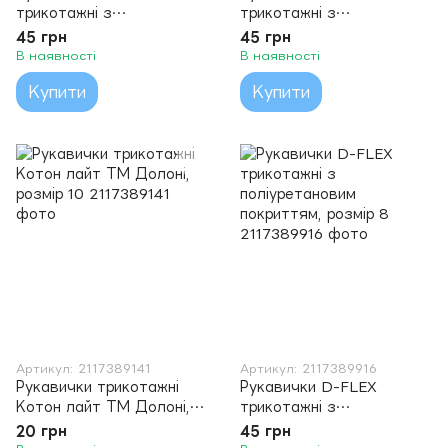
трикотажні з
трикотажні з
поліуретановим
поліуретановим
45 грн
45 грн
покриттям ТМ Долоні,
покриттям ТМ Долоні,
В наявності
В наявності
розмір 8
розмір 8
Купити
Купити
Артикул: 2117389141
Артикул: 2117389916
Рукавички трикотажні
Рукавички D-FLEX
Котон лайт ТМ Долоні,
трикотажні з
розмір 10
поліуретановим
20 грн
45 грн
покриттям, розмір 8