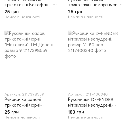
трикотажні Котофан ТМ
трикотажні помаранчеві
Долоні , розмір 8
"Мак" ТМ Долоні, розмір
25 грн
25 грн
9
Немає в наявності
Немає в наявності
Артикул: 2117398559
Артикул: 2117400340
Рукавички садові
Рукавички D-FENDER
трикотажні чорні
нітрилові неопудрені,
"Метелики" ТМ Долоні,
розмір М, 50 пар
25 грн
183 грн
розмір 9
Немає в наявності
Немає в наявності