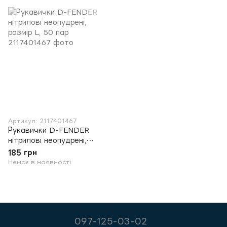
Артикул: 2117401467
Рукавички D-FENDER
нітрилові неопудрені,
розмір L, 50 пар
185 грн
Немає в наявності
097-125-03-02