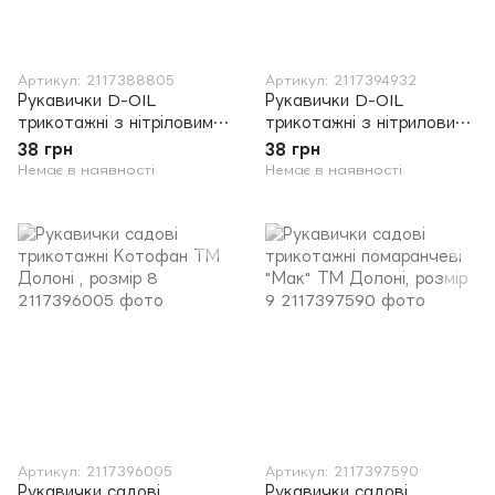
Артикул: 2117388805
Артикул: 2117394932
Рукавички D-OIL
Рукавички D-OIL
трикотажні з нітріловим
трикотажні з нітриловим
покриттям ТМ Долоні,
покриттям, розмір 8
38 грн
38 грн
розмір 8
Немає в наявності
Немає в наявності
Артикул: 2117396005
Артикул: 2117397590
Рукавички садові
Рукавички садові