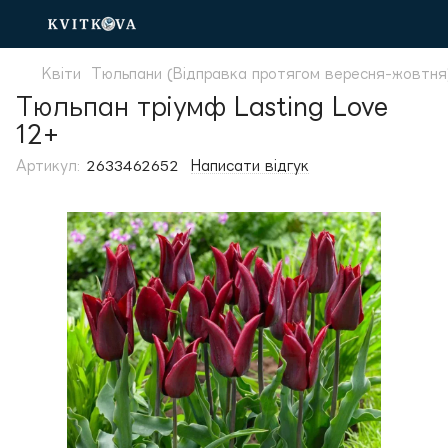
Квіти
Тюльпани (Відправка протягом вересня-жовтня
Тюльпан тріумф Lasting Love
12+
Артикул:
2633462652
Написати відгук