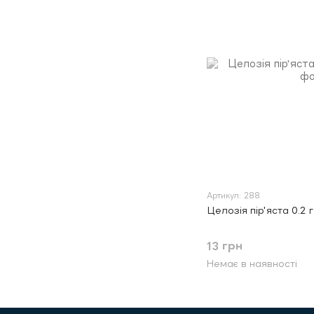
Артикул: 288
Целозія пір'яста 0.2 
13 грн
Немає в наявності