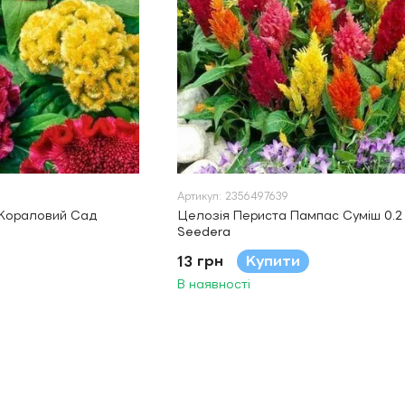
Артикул: 2356497639
 Кораловий Сад
Целозія Периста Пампас Суміш 0.2
Seedera
13 грн
Купити
В наявності