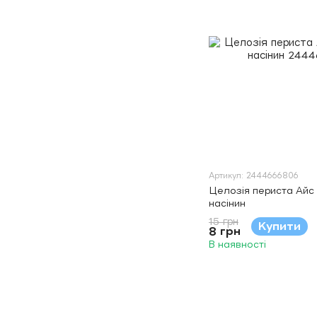
Артикул: 2444666806
Целозія периста Айс
насінин
15 грн
Купити
8 грн
В наявності