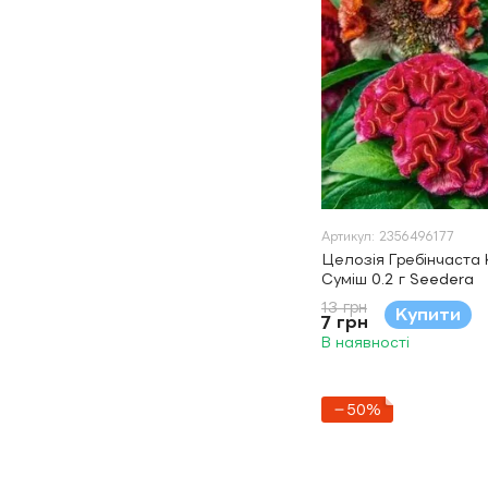
Артикул: 2356496177
Целозія Гребінчаста
Суміш 0.2 г Seedera
13 грн
Купити
7 грн
В наявності
−50%