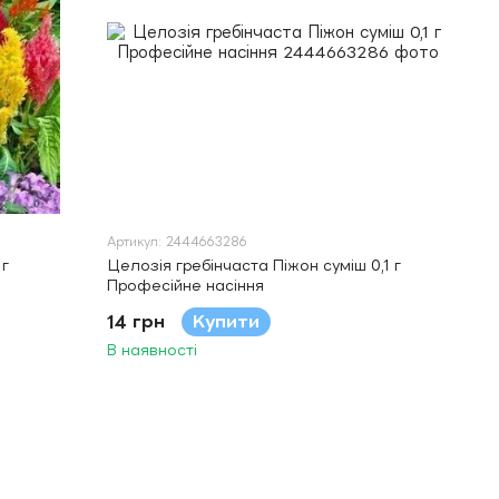
Артикул: 2444663286
 г
Целозія гребінчаста Піжон суміш 0,1 г
Професійне насіння
14 грн
Купити
В наявності