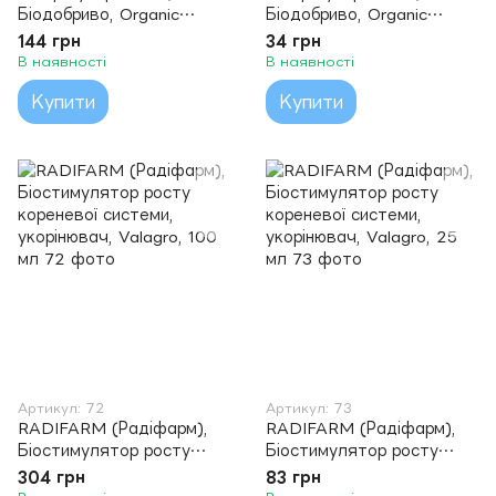
Біодобриво, Organic
Біодобриво, Organic
Planet, 100 мл
Planet, 20 мл
144 грн
34 грн
В наявності
В наявності
Купити
Купити
Артикул: 72
Артикул: 73
RADIFARM (Радіфарм),
RADIFARM (Радіфарм),
Біостимулятор росту
Біостимулятор росту
кореневої системи,
кореневої системи,
304 грн
83 грн
укорінювач, Valagro, 100
укорінювач, Valagro, 25