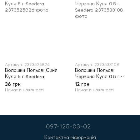
Артикул: 2373525826
Артикул: 2373533108
Волошки Польові Синя
Волошки Польові
Куля 5 г Seedera
Червона Куля 0.5 г
Seedera
36 грн
12 грн
Немає в наявності
Немає в наявності
097-125-03-02
Контактна інформація