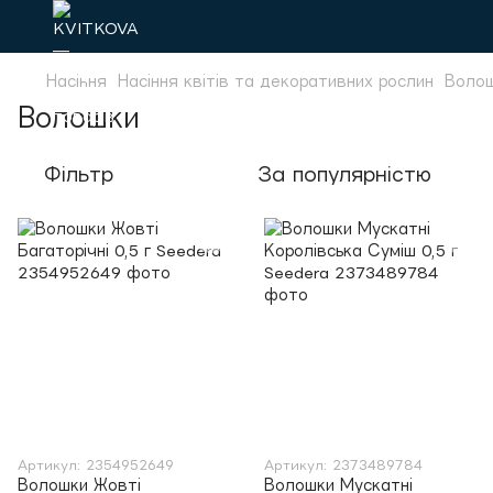
Насіння
Насіння квітів та декоративних рослин
Воло
Волошки
Фільтр
За популярністю
Артикул: 2354952649
Артикул: 2373489784
Волошки Жовті
Волошки Мускатні