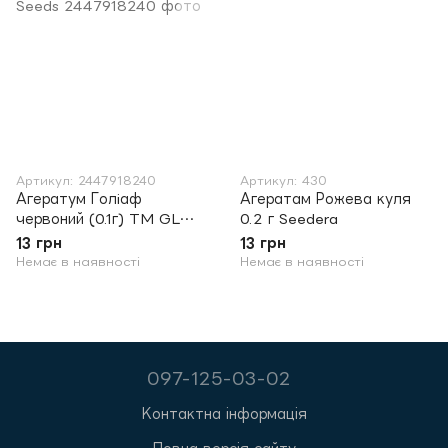
Артикул: 2447918240
Артикул: 430
Агератум Голiаф
Агератам Рожева куля
червоний (0.1г) TM GL
0.2 г Seedera
Seeds
13 грн
13 грн
Немає в наявності
Немає в наявності
097-125-03-02
Контактна інформація