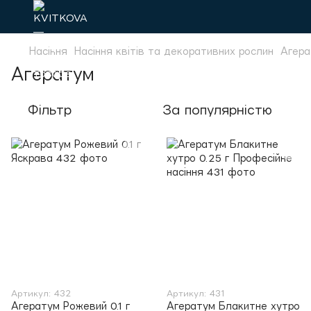
Насіння
Насіння квітів та декоративних рослин
Агера
Агератум
Фільтр
За популярністю
Артикул: 432
Артикул: 431
Агератум Рожевий 0.1 г
Агератум Блакитне хутро