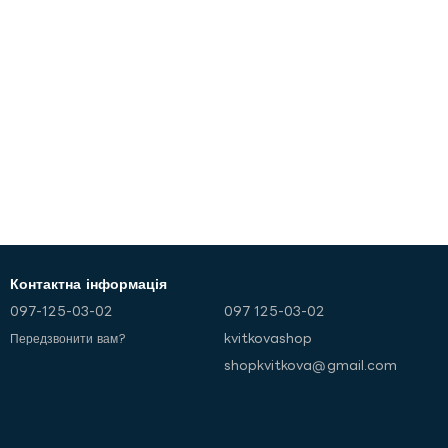
Контактна інформація
097-125-03-02
097 125-03-02
kvitkovashop
Передзвонити вам?
shopkvitkova@gmail.com