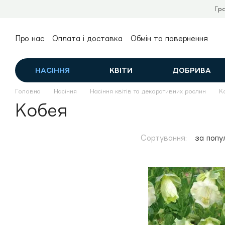
Перейти до основного контенту
Гр
Про нас
Оплата і доставка
Обмін та повернення
Контактна інформація
Публічний договір (оферта)
НАСІННЯ
КВІТИ
ДОБРИВА
Головна
Насіння
Насіння квітів та декоративних рослин
К
Кобея
Сортування:
за попу