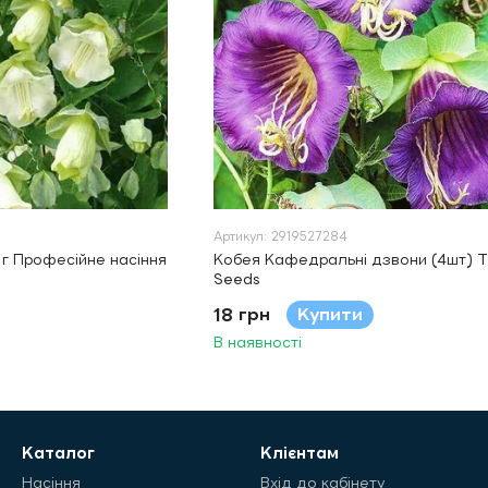
Артикул: 2919527284
3 г Професійне насіння
Кобея Кафедральнi дзвони (4шт) 
Seeds
18 грн
Купити
В наявності
Каталог
Клієнтам
Насіння
Вхід до кабінету