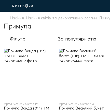
Насіння
Насіння квітів та декоративних рослин
Прим
Примула
Фільтр
За популярністю
Артикул: 2475894619
Артикул: 2475895440
Примула Ванда (0.1г) TM
Примула Весняний букет