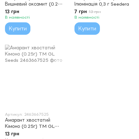
Вишневий оксамит (0.25г)
Ілюмінація 0,3 г Seedera
TM GL Seeds
13 грн
7 грн
13 грн
В наявності
В наявності
Купити
Купити
Артикул: 2463667525
Амарант хвостатий
Кімоно (0.25г) TM GL
Seeds
13 грн