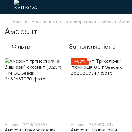
Насіння
Насіння квітів та декоративних рослин
Амар
Амарант
Фільтр
За популярністю
−50%
Артикул: 2463667070
Артикул: 2820809347
Амарант прямостоячий
Амарант Триколірний