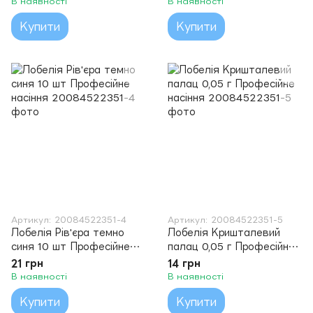
В наявності
В наявності
Купити
Купити
Артикул: 20084522351-4
Артикул: 20084522351-5
Лобелія Рів'єра темно
Лобелія Кришталевий
синя 10 шт Професійне
палац 0,05 г Професійне
насіння
насіння
21 грн
14 грн
В наявності
В наявності
Купити
Купити