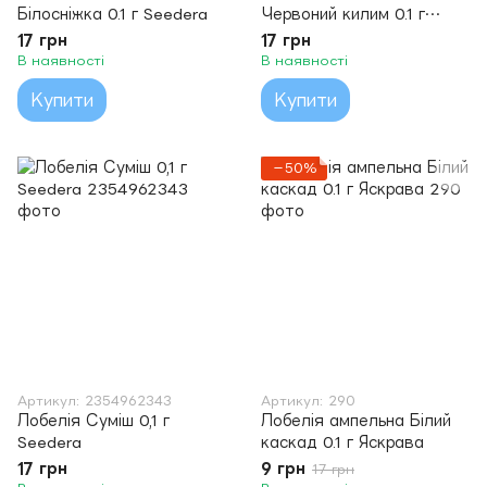
Білосніжка 0.1 г Seedera
Червоний килим 0.1 г
Яскрава
17 грн
17 грн
В наявності
В наявності
Купити
Купити
−50%
Артикул: 2354962343
Артикул: 290
Лобелія Суміш 0,1 г
Лобелія ампельна Білий
Seedera
каскад 0.1 г Яскрава
17 грн
9 грн
17 грн