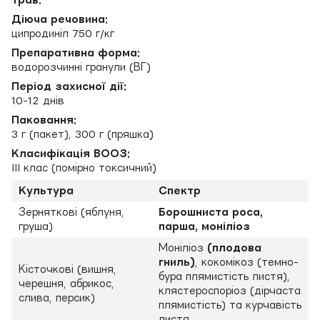
Діюча речовина:
ципродиніл 750 г/кг
Препаративна форма:
водорозчинні гранули (ВГ)
Період захисної дії:
10-12 днів
Паковання:
3 г (пакет), 300 г (пряшка)
Класифікація ВООЗ:
III клас (помірно токсичний)
Культура
Спектр
Зерняткові (яблуня,
Борошниста роса,
груша)
парша, моніліоз
Моніліоз
(плодова
гниль)
, кокомікоз (темно-
Кісточкові (вишня,
бура плямистість листя),
черешня, абрикос,
клястероспоріоз (дірчаста
слива, персик)
плямистість) та курчавість
листя