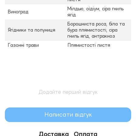
Мілдью, оїдіум, сіра гниль
Виноград
ягід
Борошниста роса, біла та
Ягідники та полуниця
бура плямистості, сіра
гниль ягід, антракноз
Газонні трави
Плямистості листя
Додайте перший відгук
Написати відгук
Доставка
Оплата