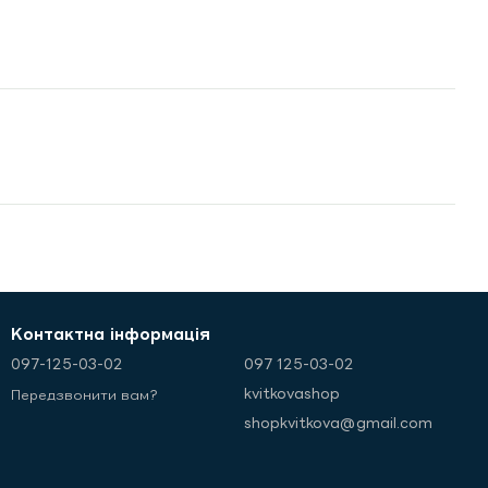
Контактна інформація
097-125-03-02
097 125-03-02
kvitkovashop
Передзвонити вам?
shopkvitkova@gmail.com