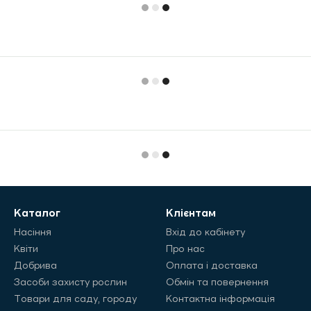
Каталог
Клієнтам
Насіння
Вхід до кабінету
Квіти
Про нас
Добрива
Оплата і доставка
Засоби захисту рослин
Обмін та повернення
Товари для саду, городу
Контактна інформація