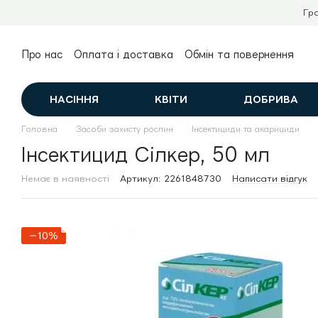
Перейти до основного контенту
Гр
Про нас
Оплата і доставка
Обмін та повернення
Контактна інформація
Публічний договір (оферта)
НАСІННЯ
КВІТИ
ДОБРИВА
Головна
Засоби захисту рослин
Інсектициди та акарициди
Інсектицид Сілкер, 50 мл
Немає в наявності
Артикул: 2261848730
Написати відгук
−10%