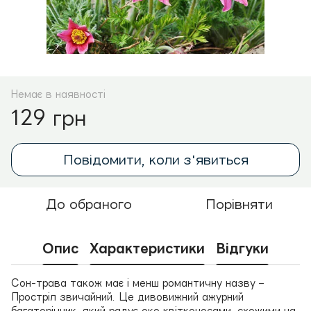
Немає в наявності
129 грн
Повідомити, коли з'явиться
До обраного
Порівняти
Опис
Характеристики
Відгуки
Сон-трава також має і менш романтичну назву –
Простріл звичайний. Це дивовижний ажурний
багаторічник, який радує око квітконосами, схожими на