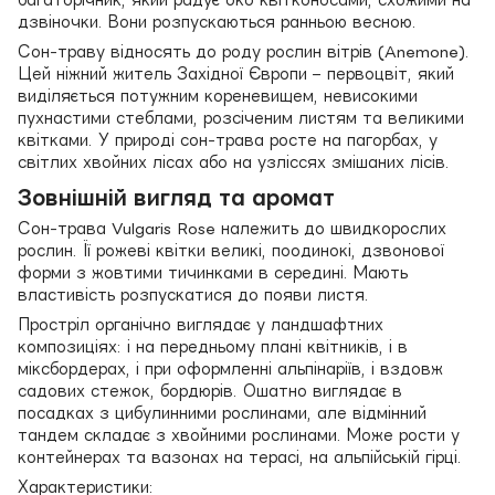
дзвіночки. Вони розпускаються ранньою весною.
Сон-траву відносять до роду рослин вітрів (Anemone).
Цей ніжний житель Західної Європи – первоцвіт, який
виділяється потужним кореневищем, невисокими
пухнастими стеблами, розсіченим листям та великими
квітками. У природі сон-трава росте на пагорбах, у
світлих хвойних лісах або на узліссях змішаних лісів.
Зовнішній вигляд та аромат
Сон-трава Vulgaris Rose належить до швидкорослих
рослин. Її рожеві квітки великі, поодинокі, дзвонової
форми з жовтими тичинками в середині. Мають
властивість розпускатися до появи листя.
Простріл органічно виглядає у ландшафтних
композиціях: і на передньому плані квітників, і в
міксбордерах, і при оформленні альпінаріїв, і вздовж
садових стежок, бордюрів. Ошатно виглядає в
посадках з цибулинними рослинами, але відмінний
тандем складає з хвойними рослинами. Може рости у
контейнерах та вазонах на терасі, на альпійській гірці.
Характеристики: