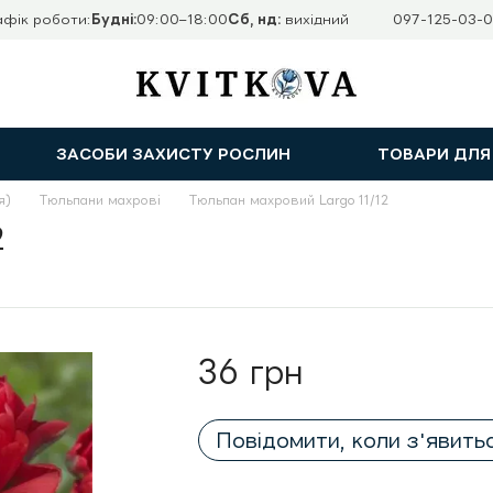
афік роботи:
Будні:
09:00–18:00
Сб, нд:
вихідний
097-125-03-0
ЗАСОБИ ЗАХИСТУ РОСЛИН
ТОВАРИ ДЛЯ
я)
Тюльпани махрові
Тюльпан махровий Largo 11/12
2
36 грн
Повідомити, коли з'явить