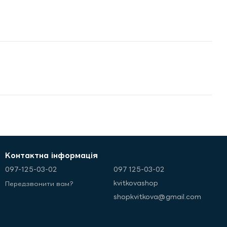
Контактна інформація
097-125-03-02
097 125-03-02
kvitkovashop
Передзвонити вам?
shopkvitkova@gmail.com