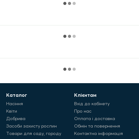
Каталог
Клієнтам
Насіння
Вхід до кабінету
Квіти
Про нас
Добрива
Оплата і доставка
Засоби захисту рослин
Обмін та повернення
Товари для саду, городу
Контактна інформація