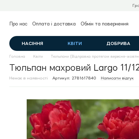
Перейти до основного контенту
Гр
Про нас
Оплата і доставка
Обмін та повернення
Контактна інформація
Публічний договір (оферта)
НАСІННЯ
КВІТИ
ДОБРИВА
Головна
Квіти
Тюльпани (Відправка протягом вересня-жовтн
Тюльпан махровий Largo 11/1
Немає в наявності
Артикул: 2781617840
Написати відгук